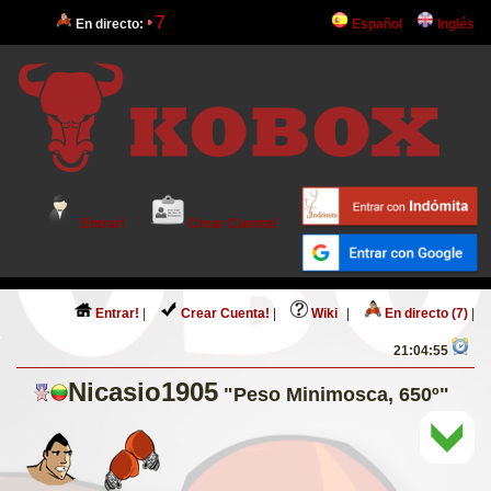
7
En directo:
Español
Inglés
Entrar!
Crear Cuenta!
Entrar!
|
Crear Cuenta!
|
Wiki
|
En directo (7)
|
21:04:55
Nicasio1905
"Peso Minimosca, 650º"