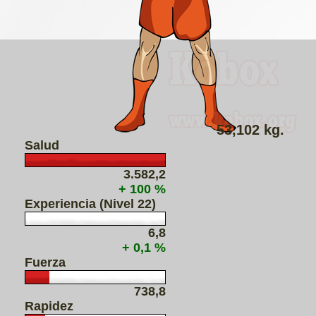
53,102 kg.
Salud
3.582,2
+ 100 %
Experiencia (Nivel 22)
6,8
+ 0,1 %
Fuerza
738,8
Rapidez