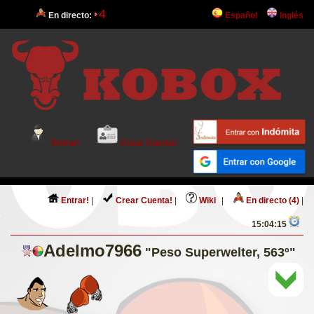
4
En directo:
Español
Inglés
Entrar!
Crear Cuenta!
Entrar!
|
Crear Cuenta!
|
Wiki
|
En directo (4)
|
15:04:15
Adelmo7966
"Peso Superwelter, 563º"