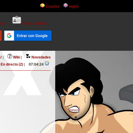
Español
Inglés
ar!
Crear Cuenta!
!
|
Wiki
|
Novedades
En directo (2)
|
07:04:24