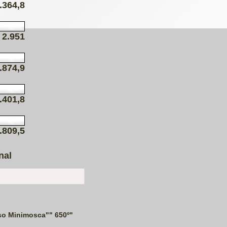
.364,8
2.951
.874,9
.401,8
.809,5
nal
so Minimosca"" 650º"