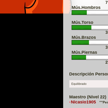
7
Mús.Hombros
Mús.Torso
3
Mús.Brazos
3
Mús.Piernas
2
Descripción Perso
Equilibrado
Maestro (Nivel 22)
Nicasio1905
""Pe