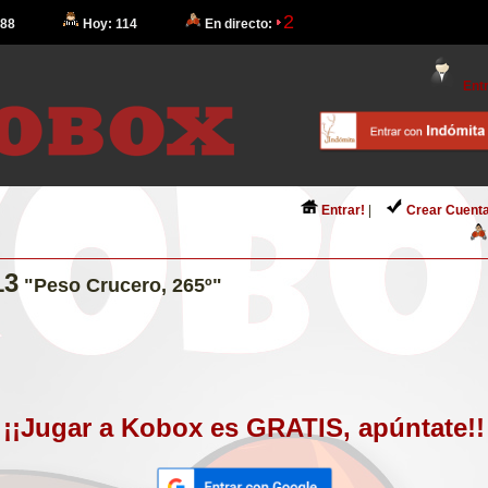
2
 88
Hoy: 114
En directo:
Entr
Entrar!
|
Crear Cuenta
13
"Peso Crucero, 265º"
¡¡Jugar a Kobox es GRATIS, apúntate!!