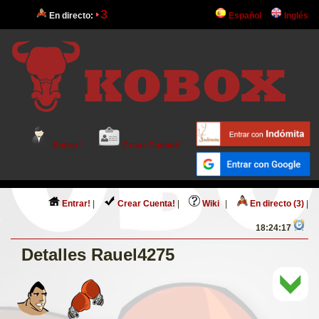
3
En directo:
Español
Inglés
Entrar!
Crear Cuenta!
Entrar!
|
Crear Cuenta!
|
Wiki
|
En directo (3)
|
18:24:17
Detalles Rauel4275