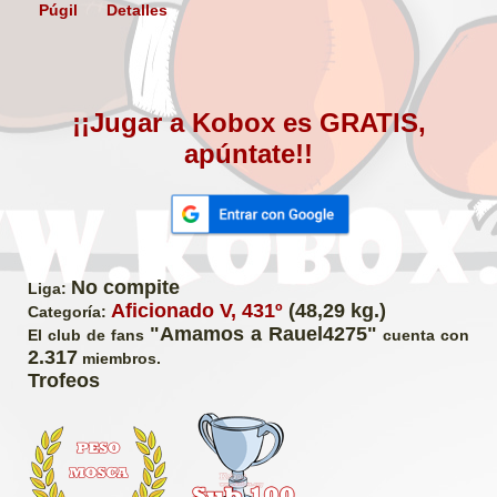
Púgil
Detalles
¡¡Jugar a Kobox es GRATIS,
apúntate!!
No compite
Liga:
Aficionado V, 431º
(48,29 kg.)
Categoría:
"Amamos a Rauel4275"
El club de fans
cuenta con
2.317
miembros.
Trofeos