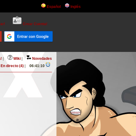
Español
Inglés
ar!
Crear Cuenta!
!
|
Wiki
|
Novedades
En directo (4)
|
06:41:10