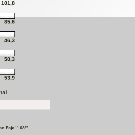
101,8
85,6
46,3
50,3
53,9
nal
so Paja"" 68º"