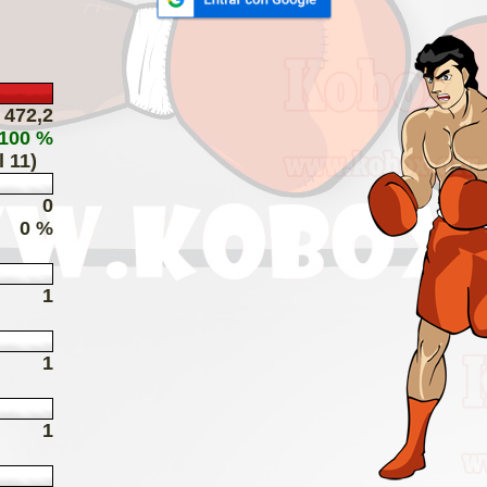
472,2
 100 %
l 11)
0
0 %
1
1
1