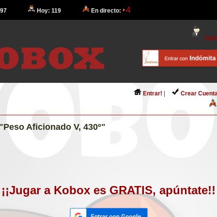
4
 97
Hoy: 119
En directo:
Entr
Entrar!
|
Crear Cuenta
"Peso Aficionado V, 430º"
¡¡Jugar a Kobox es GRATIS, apúntate!!