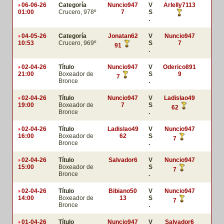
06-06-26
Categoría
Nuncio947
V
Arlelly7113
01:00
Crucero, 978º
7
S
.
04-05-26
Categoría
Jonatan62
V
Nuncio947
10:53
Crucero, 969º
S
7
91
.
02-04-26
Título
Nuncio947
V
Oderico891
21:00
Boxeador de
S
9
7
Bronce
.
02-04-26
Título
Nuncio947
V
Ladislao49
19:00
Boxeador de
7
S
62
Bronce
.
02-04-26
Título
Ladislao49
V
Nuncio947
16:00
Boxeador de
62
S
7
Bronce
.
02-04-26
Título
Salvador6
V
Nuncio947
15:00
Boxeador de
S
7
Bronce
.
02-04-26
Título
Bibiano50
V
Nuncio947
14:00
Boxeador de
13
S
7
Bronce
.
01-04-26
Título
Nuncio947
V
Salvador6