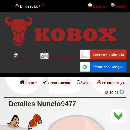
7
En directo:
Español
Inglés
Entrar!
Crear Cuenta!
Entrar!
|
Crear Cuenta!
|
Wiki
|
En directo (7)
|
12:19:26
Detalles Nuncio9477