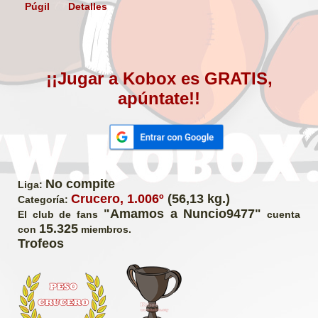
Púgil
Detalles
¡¡Jugar a Kobox es GRATIS,
apúntate!!
No compite
Liga:
Crucero, 1.006º
(56,13 kg.)
Categoría:
"Amamos a Nuncio9477"
El club de fans
cuenta
15.325
con
miembros.
Trofeos