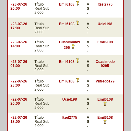
23-07-26
Título
Emil6108
V
Itzel2775
20:00
Real Sub
S
2.000
.
23-07-26
Título
Emil6108
V
Uciel198
17:00
Real Sub
S
2.000
.
23-07-26
Título
Cuasimodo9
V
Emil6108
14:00
Real Sub
S
295
2.000
.
23-07-26
Título
Emil6108
V
Cuasimodo
01:00
Real Sub
S
9295
2.000
.
22-07-26
Título
Emil6108
V
Vilfredo179
23:00
Real Sub
S
2.000
.
22-07-26
Título
Uciel198
V
Emil6108
20:00
Real Sub
S
2.000
.
22-07-26
Título
Itzel2775
V
Emil6108
18:00
Real Sub
S
2.000
.