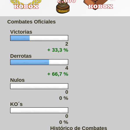
Combates Oficiales
Victorias
2
+ 33,3 %
Derrotas
4
+ 66,7 %
Nulos
0
0 %
KO´s
0
0 %
Histórico de Combates