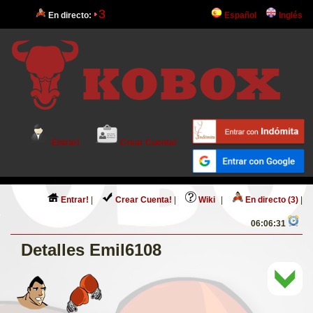
3
En directo:
Español
Inglés
Entrar!
Crear Cuenta!
Entrar!
|
Crear Cuenta!
|
Wiki
|
En directo (3)
|
06:06:31
Detalles Emil6108