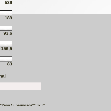
539
189
93,6
156,5
83
nal
""Peso Supermosca"" 370º"