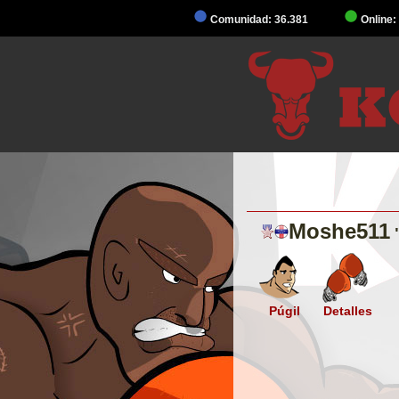
Comunidad: 36.381
Online:
Moshe511
Púgil
Detalles