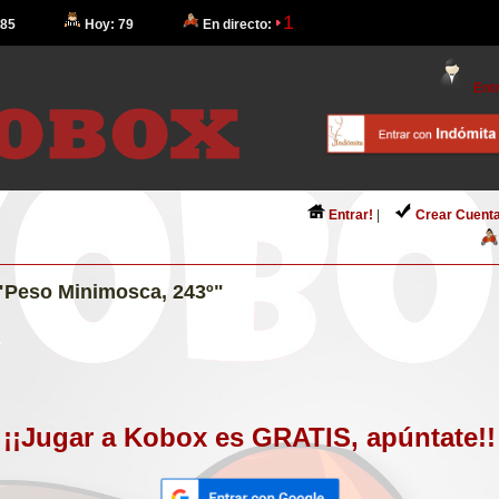
1
 85
Hoy: 79
En directo:
Entr
Entrar!
|
Crear Cuenta
"Peso Minimosca, 243º"
¡¡Jugar a Kobox es GRATIS, apúntate!!