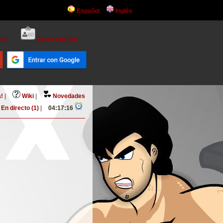
Español
Inglés
ar!
Crear Cuenta!
!
|
Wiki
|
Novedades
En directo (1)
|
04:17:16