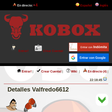
4
En directo:
Español
Inglés
Entrar!
Crear Cuenta!
Entrar!
|
Crear Cuenta!
|
Wiki
|
En directo (4)
|
22:18:45
Detalles Valfredo6612