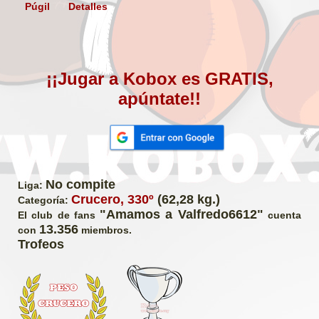
Púgil
Detalles
¡¡Jugar a Kobox es GRATIS,
apúntate!!
No compite
Liga:
Crucero, 330º
(62,28 kg.)
Categoría:
"Amamos a Valfredo6612"
El club de fans
cuenta
13.356
con
miembros.
Trofeos