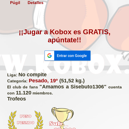
Púgil
Detalles
¡¡Jugar a Kobox es GRATIS,
apúntate!!
No compite
Liga:
Pesado, 19º
(51,52 kg.)
Categoría:
"Amamos a Sisebuto1306"
El club de fans
cuenta
11.120
con
miembros.
Trofeos