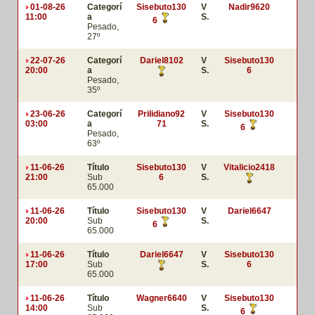
01-08-26
Categorí
Sisebuto130
V
Nadir9620
11:00
a
S.
6
Pesado,
27º
22-07-26
Categorí
Dariel8102
V
Sisebuto130
20:00
a
S.
6
Pesado,
35º
23-06-26
Categorí
Prilidiano92
V
Sisebuto130
03:00
a
71
S.
6
Pesado,
63º
11-06-26
Título
Sisebuto130
V
Vitalicio2418
21:00
Sub
6
S.
65.000
11-06-26
Título
Sisebuto130
V
Dariel6647
20:00
Sub
S.
6
65.000
11-06-26
Título
Dariel6647
V
Sisebuto130
17:00
Sub
S.
6
65.000
11-06-26
Título
Wagner6640
V
Sisebuto130
14:00
Sub
S.
6