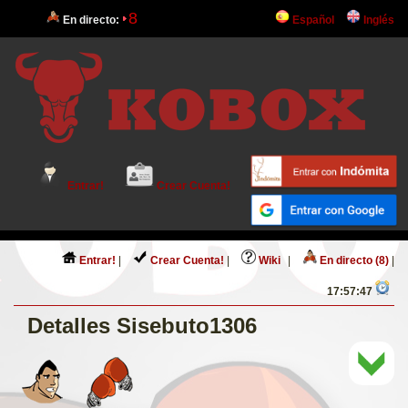
8
En directo:
Español
Inglés
Entrar!
Crear Cuenta!
Entrar!
|
Crear Cuenta!
|
Wiki
|
En directo (8)
|
17:57:47
Detalles Sisebuto1306