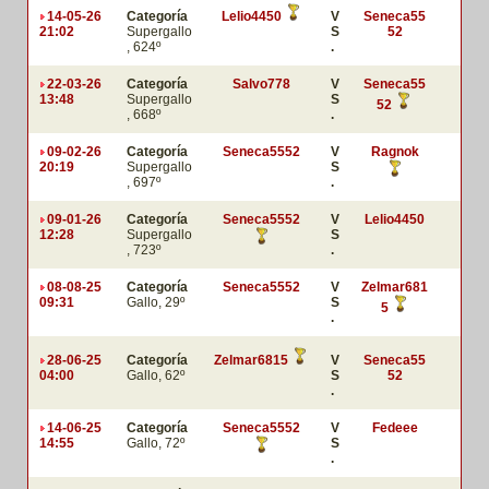
14-05-26
Categoría
Lelio4450
V
Seneca55
21:02
Supergallo
S
52
, 624º
.
22-03-26
Categoría
Salvo778
V
Seneca55
13:48
Supergallo
S
52
, 668º
.
09-02-26
Categoría
Seneca5552
V
Ragnok
20:19
Supergallo
S
, 697º
.
09-01-26
Categoría
Seneca5552
V
Lelio4450
12:28
Supergallo
S
, 723º
.
08-08-25
Categoría
Seneca5552
V
Zelmar681
09:31
Gallo, 29º
S
5
.
28-06-25
Categoría
Zelmar6815
V
Seneca55
04:00
Gallo, 62º
S
52
.
14-06-25
Categoría
Seneca5552
V
Fedeee
14:55
Gallo, 72º
S
.