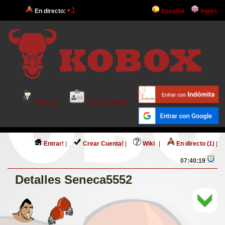
1
En directo:
Español
Inglés
Entrar!
Crear Cuenta!
Entrar!
|
Crear Cuenta!
|
Wiki
|
En directo (1)
|
07:40:19
Detalles Seneca5552