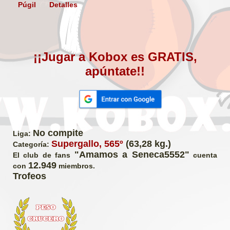
Púgil
Detalles
¡¡Jugar a Kobox es GRATIS,
apúntate!!
No compite
Liga:
Supergallo, 565º
(63,28 kg.)
Categoría:
"Amamos a Seneca5552"
El club de fans
cuenta
12.949
con
miembros.
Trofeos