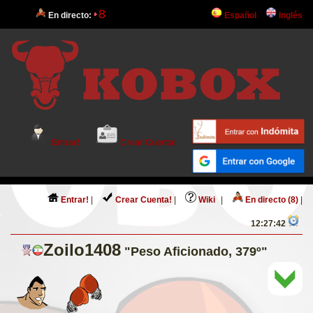
8
En directo:
Español
Inglés
Entrar!
Crear Cuenta!
Entrar!
|
Crear Cuenta!
|
Wiki
|
En directo (8)
|
12:27:42
Zoilo1408
"Peso Aficionado, 379º"