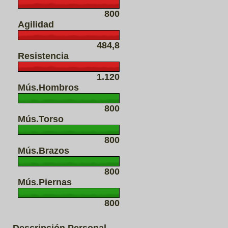
800
Agilidad
484,8
Resistencia
1.120
Mús.Hombros
800
Mús.Torso
800
Mús.Brazos
800
Mús.Piernas
800