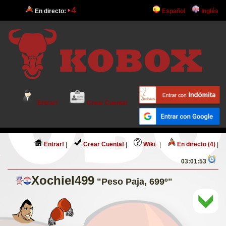
4
En directo:
Español
Inglés
Entrar!
Crear Cuenta!
Entrar!
|
Crear Cuenta!
|
Wiki
|
En directo (4)
|
03:01:53
Xochiel499
"Peso Paja, 699º"