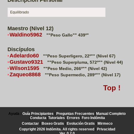
Descripción Personal
Equilibrado
Maestro (Nivel 12)
Waldino5962
""Peso Gallo"" 439º"
Discípulos
Adelardo60
""Peso Superligero, 22º"" (Nivel 67)
Gustavo9321
""Peso Superpluma, 572º"" (Nivel 44)
Wilson1595
""Peso Medio, 266º"" (Nivel 42)
Zaqueo8868
""Peso Supermedio, 289º"" (Nivel 17)
Top !
Ayuda :
Guía Principiantes
|
Preguntas Frecuentes
|
Manual Completo
|
Conducta
|
Tutoriales
|
Errores
|
Foro Indómita
Contactar
|
Boxeo Gratis
|
Evolución Gratis
|
Mirmeco
Copyright 2026 Indómita. All rights reserved
|
Privacidad
Ver. 0.2.0