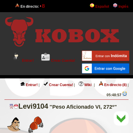
8
En directo:
Español
Inglés
Entrar!
Crear Cuenta!
Entrar!
|
Crear Cuenta!
|
Wiki
|
En directo (8)
|
05:48:57
Levi9104
"Peso Aficionado VI, 272º"