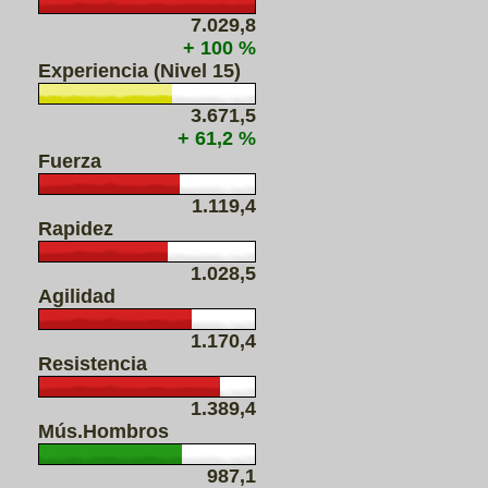
7.029,8
+ 100 %
Experiencia (Nivel 15)
3.671,5
+ 61,2 %
Fuerza
1.119,4
Rapidez
1.028,5
Agilidad
1.170,4
Resistencia
1.389,4
Mús.Hombros
987,1