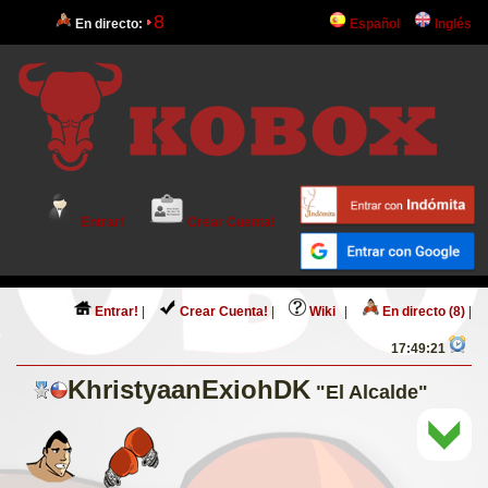
8
En directo:
Español
Inglés
Entrar!
Crear Cuenta!
Entrar!
|
Crear Cuenta!
|
Wiki
|
En directo (8)
|
17:49:21
KhristyaanExiohDK
"El Alcalde"