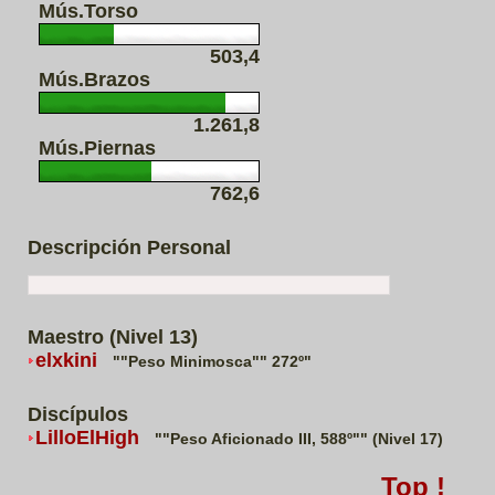
Mús.Torso
503,4
Mús.Brazos
1.261,8
Mús.Piernas
762,6
Descripción Personal
Maestro (Nivel 13)
elxkini
""Peso Minimosca"" 272º"
Discípulos
LilloElHigh
""Peso Aficionado III, 588º"" (Nivel 17)
Top !