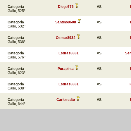
Categoría
Diego776
VS.
Gallo, 525º
Categoría
Santino8608
VS.
Gallo, 532º
Categoría
Osmar8934
VS.
Gallo, 538º
Categoría
Esdras8881
VS.
Se
Gallo, 576º
Categoría
Purapinta
VS.
Gallo, 623º
Categoría
Esdras8881
VS.
Gallo, 638º
Categoría
Carloscdto
VS.
Gallo, 644º