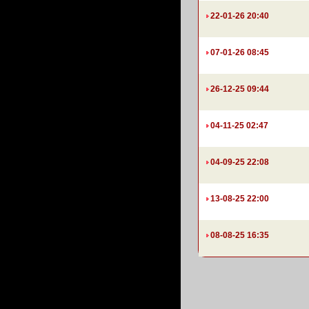
22-01-26 20:40
07-01-26 08:45
26-12-25 09:44
04-11-25 02:47
04-09-25 22:08
13-08-25 22:00
08-08-25 16:35