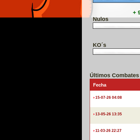
+ 
Nulos
KO´s
Últimos Combates
Fecha
15-07-26 04:08
13-05-26 13:35
11-03-26 22:27