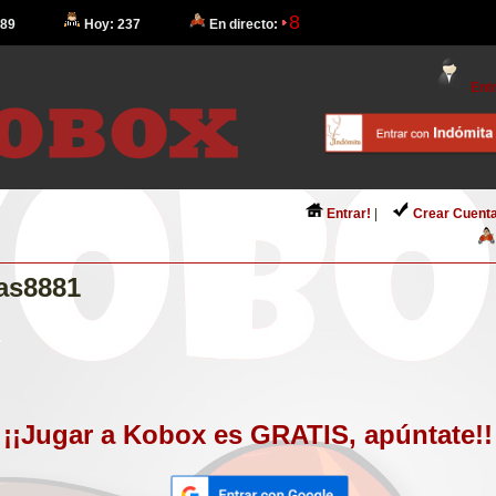
8
 89
Hoy: 237
En directo:
Entr
Entrar!
|
Crear Cuenta
ras8881
¡¡Jugar a Kobox es GRATIS, apúntate!!