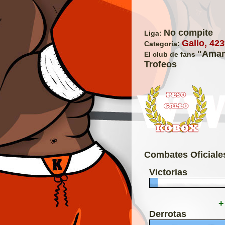
No compite
Liga:
Gallo, 423
Categoría:
"Amam
El club de fans
Trofeos
Combates Oficiale
Victorias
+
Derrotas