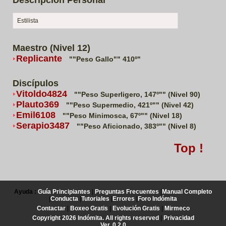
Descripción Personal
Estilista
Maestro (Nivel 12)
Replicante
""Peso Gallo"" 410º"
Discípulos
Vitoldo4824
""Peso Superligero, 147º"" (Nivel 90)
Plauto369
""Peso Supermedio, 421º"" (Nivel 42)
Emil6108
""Peso Minimosca, 67º"" (Nivel 18)
Serapio3487
""Peso Aficionado, 383º"" (Nivel 8)
Top !
Ayuda :
Guía Principiantes
|
Preguntas Frecuentes
|
Manual Completo
|
Conducta
|
Tutoriales
|
Errores
|
Foro Indómita
Contactar
|
Boxeo Gratis
|
Evolución Gratis
|
Mirmeco
Copyright 2026 Indómita. All rights reserved
|
Privacidad
Ver. 0.2.0