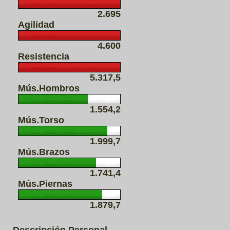
2.695
Agilidad
4.600
Resistencia
5.317,5
Mús.Hombros
1.554,2
Mús.Torso
1.999,7
Mús.Brazos
1.741,4
Mús.Piernas
1.879,7