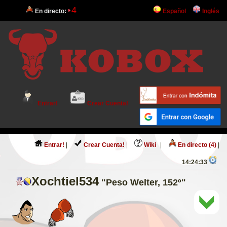
4
En directo:
Español
Inglés
Entrar!
Crear Cuenta!
Entrar!
|
Crear Cuenta!
|
Wiki
|
En directo (4)
|
14:24:33
Xochtiel534
"Peso Welter, 152º"